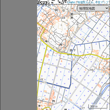
Leaflet
|
地理院タイル
,
今昔マップ
300 m