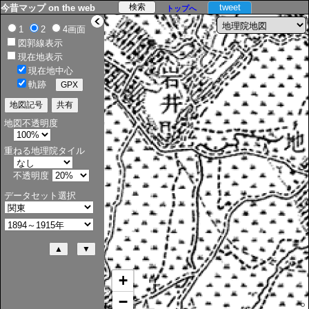
tweet
今昔マップ on the web
トップへ
>
1
2
4画面
図郭線表示
現在地表示
現在地中心
軌跡
地図不透明度
重ねる地理院タイル
不透明度
データセット選択
+
−