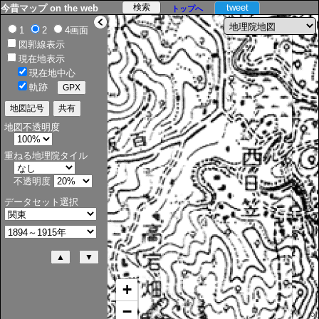
tweet
今昔マップ on the web
トップへ
>
1
2
4画面
図郭線表示
現在地表示
現在地中心
軌跡
地図不透明度
重ねる地理院タイル
不透明度
データセット選択
+
−