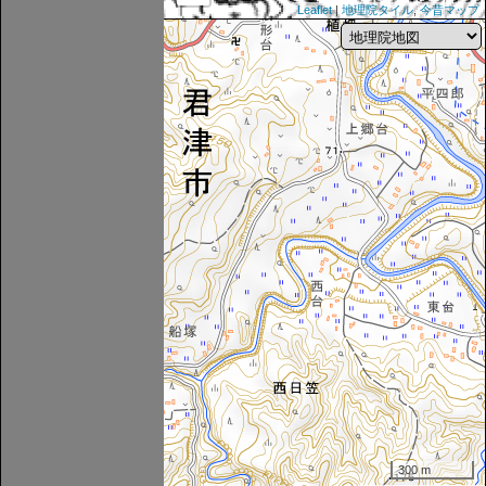
Leaflet
|
地理院タイル
,
今昔マップ
300 m