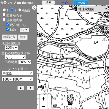
tweet
今昔マップ on the web
トップへ
>
1
2
4画面
図郭線表示
現在地表示
現在地中心
軌跡
地図不透明度
重ねる地理院タイル
不透明度
データセット選択
+
−