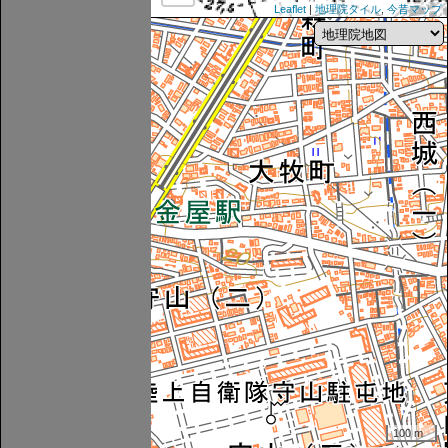
Leaflet
|
地理院タイル
,
今昔マップ
100 m