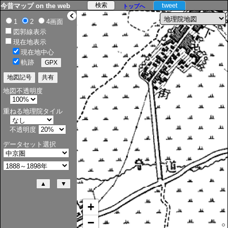
tweet
今昔マップ on the web
トップへ
>
1
2
4画面
図郭線表示
現在地表示
現在地中心
軌跡
地図不透明度
重ねる地理院タイル
不透明度
データセット選択
+
−