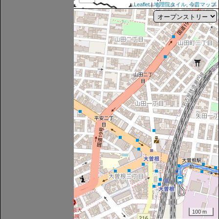
Leaflet
|
地理院タイル
,
今昔マップ
100 m