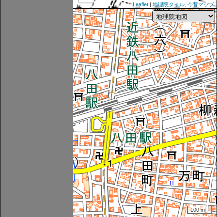
Leaflet
|
地理院タイル
,
今昔マップ
100 m