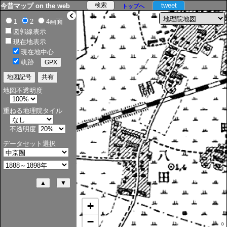
tweet
今昔マップ on the web
トップへ
>
1
2
4画面
図郭線表示
現在地表示
現在地中心
軌跡
地図不透明度
重ねる地理院タイル
不透明度
データセット選択
+
−