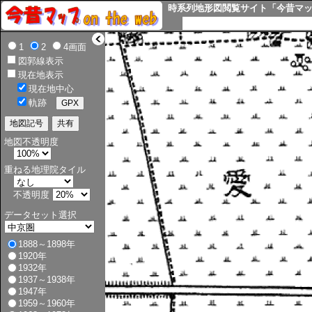
時系列地形図閲覧サイト「今昔マップ o
>
1
2
4画面
図郭線表示
現在地表示
現在地中心
軌跡
地図不透明度
重ねる地理院タイル
不透明度
データセット選択
1888～1898年
1920年
1932年
1937～1938年
1947年
1959～1960年