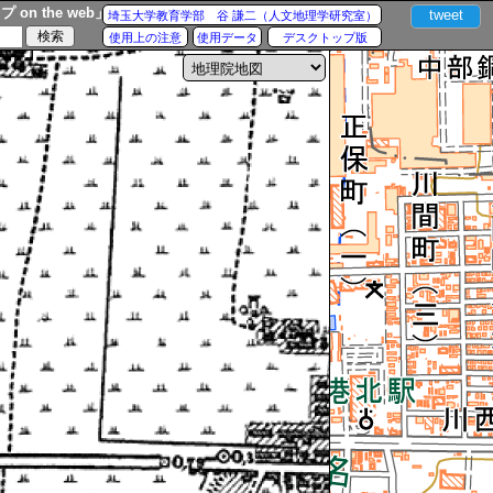
n the web」
tweet
埼玉大学教育学部 谷 謙二（人文地理学研究室）
使用上の注意
使用データ
デスクトップ版