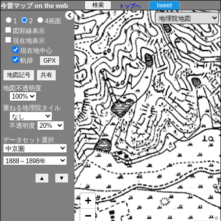
tweet
今昔マップ on the web
トップへ
>
1
2
4画面
図郭線表示
現在地表示
現在地中心
軌跡
地図不透明度
重ねる地理院タイル
不透明度
データセット選択
+
−