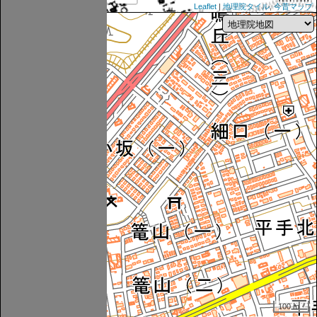
Leaflet
|
地理院タイル
,
今昔マップ
100 m