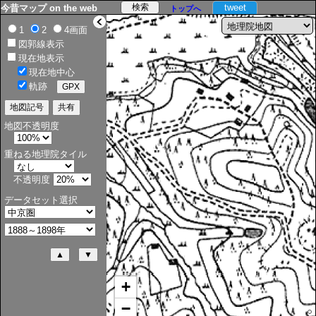
tweet
今昔マップ on the web
トップへ
>
1
2
4画面
図郭線表示
現在地表示
現在地中心
軌跡
地図不透明度
重ねる地理院タイル
不透明度
データセット選択
+
−