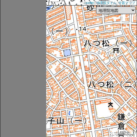
Leaflet
|
地理院タイル
,
今昔マップ
100 m