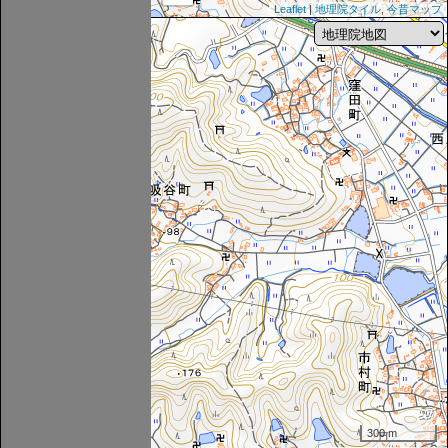
Leaflet
|
地理院タイル
,
今昔マップ
300 m