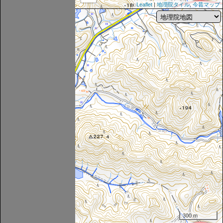
Leaflet
|
地理院タイル
,
今昔マップ
300 m