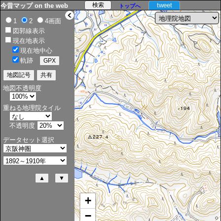
tweet
今昔マップ on the web
トップへ
>
1
2
4画面
図郭線表示
現在地表示
現在地中心
軌跡
地図不透明度
重ねる地理院タイル
不透明度
データセット選択
+
−