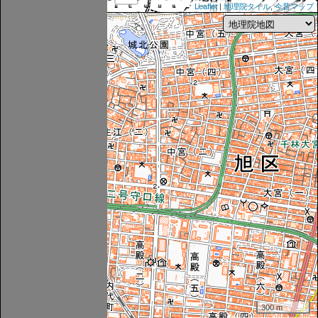
Leaflet
|
地理院タイル
,
今昔マップ
300 m