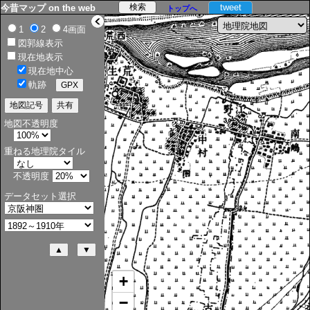
tweet
今昔マップ on the web
トップへ
>
1
2
4画面
図郭線表示
現在地表示
現在地中心
軌跡
地図不透明度
重ねる地理院タイル
不透明度
データセット選択
+
−