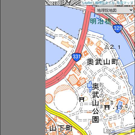
Leaflet
|
地理院タイル
,
今昔マップ
200 m