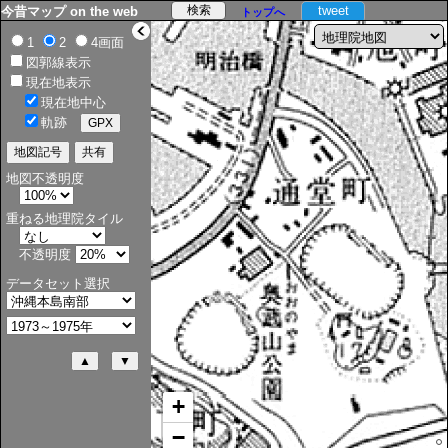
tweet
今昔マップ on the web
トップへ
>
1
2
4画面
図郭線表示
現在地表示
現在地中心
軌跡
地図不透明度
重ねる地理院タイル
不透明度
データセット選択
+
−