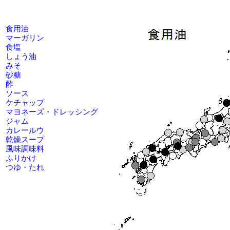
食用油
マーガリン
食塩
しょう油
みそ
砂糖
酢
ソース
ケチャップ
マヨネーズ・ドレッシング
ジャム
カレールウ
乾燥スープ
風味調味料
ふりかけ
つゆ・たれ