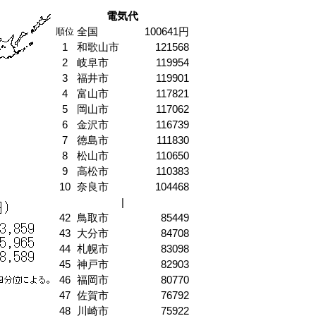
電気代
全国
100641円
順位
1
和歌山市
121568
2
岐阜市
119954
3
福井市
119901
4
富山市
117821
5
岡山市
117062
6
金沢市
116739
7
徳島市
111830
8
松山市
110650
9
高松市
110383
10
奈良市
104468
|
42
鳥取市
85449
43
大分市
84708
44
札幌市
83098
45
神戸市
82903
46
福岡市
80770
47
佐賀市
76792
48
川崎市
75922