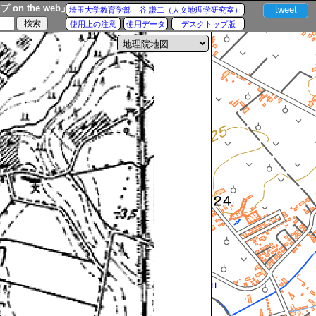
n the web」
tweet
埼玉大学教育学部 谷 謙二（人文地理学研究室）
使用上の注意
使用データ
デスクトップ版