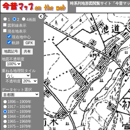
時系列地形図閲覧サイト「今昔マップ o
>
1
2
4画面
図郭線表示
現在地表示
現在地中心
軌跡
地図不透明度
重ねる地理院タイル
不透明度
データセット選択
1896～1909年
1917～1924年
1927～1939年
1944～1954年
1965～1968年
1975～1978年