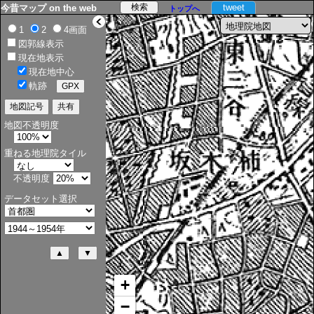
tweet
今昔マップ on the web
トップへ
>
1
2
4画面
図郭線表示
現在地表示
現在地中心
軌跡
地図不透明度
重ねる地理院タイル
不透明度
データセット選択
+
−