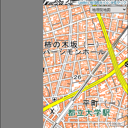
Leaflet
|
地理院タイル
,
今昔マップ
100 m