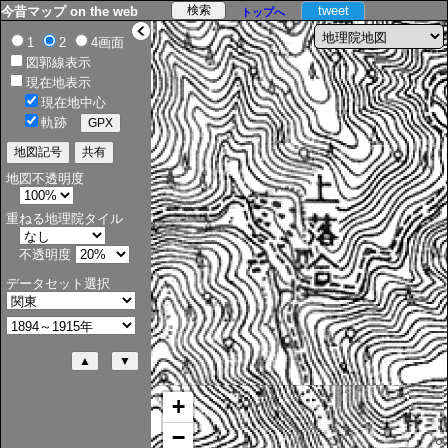
tweet
今昔マップ on the web
トップへ
>
1
2
4画面
図郭線表示
現在地表示
現在地中心
軌跡
地図不透明度
重ねる地理院タイル
不透明度
データセット選択
+
−