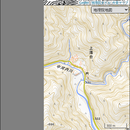
Leaflet
|
地理院タイル
,
今昔マップ
300 m