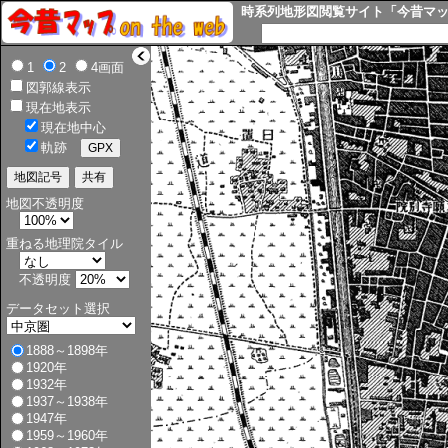
時系列地形図閲覧サイト「今昔マップ o
>
1
2
4画面
図郭線表示
現在地表示
現在地中心
軌跡
地図不透明度
重ねる地理院タイル
不透明度
データセット選択
1888～1898年
1920年
1932年
1937～1938年
1947年
1959～1960年