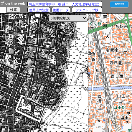
n the web」
tweet
埼玉大学教育学部 谷 謙二（人文地理学研究室）
使用上の注意
使用データ
デスクトップ版