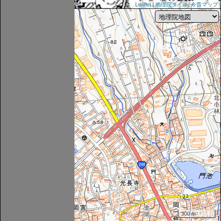
Leaflet
|
地理院タイル
,
今昔マップ
300 m