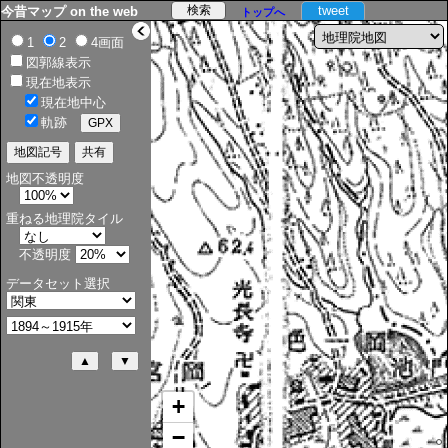
tweet
今昔マップ on the web
トップへ
>
1
2
4画面
図郭線表示
現在地表示
現在地中心
軌跡
地図不透明度
重ねる地理院タイル
不透明度
データセット選択
+
−