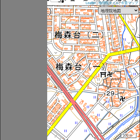
Leaflet
|
地理院タイル
,
今昔マップ
100 m