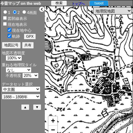
tweet
今昔マップ on the web
トップへ
>
1
2
4画面
図郭線表示
現在地表示
現在地中心
軌跡
地図不透明度
重ねる地理院タイル
不透明度
データセット選択
+
−