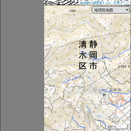
Leaflet
|
地理院タイル
,
今昔マップ
300 m