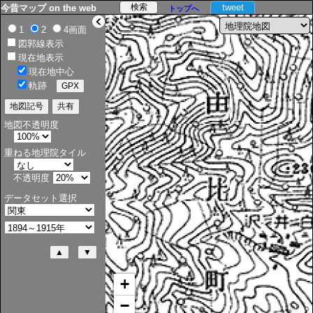
tweet
今昔マップ on the web
トップへ
>
1
2
4画面
図郭線表示
現在地表示
現在地中心
軌跡
地図不透明度
重ねる地理院タイル
不透明度
データセット選択
+
−