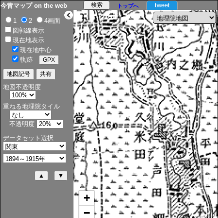
tweet
今昔マップ on the web
トップへ
>
1
2
4画面
図郭線表示
現在地表示
現在地中心
軌跡
地図不透明度
重ねる地理院タイル
不透明度
データセット選択
+
−