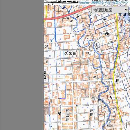
Leaflet
|
地理院タイル
,
今昔マップ
300 m