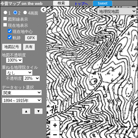
tweet
今昔マップ on the web
トップへ
>
1
2
4画面
図郭線表示
現在地表示
現在地中心
軌跡
地図不透明度
重ねる地理院タイル
不透明度
データセット選択
+
−