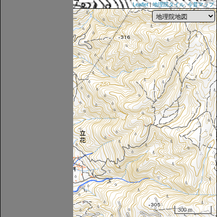
Leaflet
|
地理院タイル
,
今昔マップ
300 m