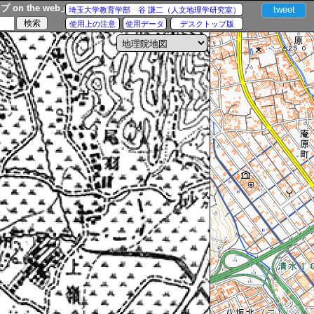
n the web」
tweet
埼玉大学教育学部 谷 謙二（人文地理学研究室）
使用上の注意
使用データ
デスクトップ版