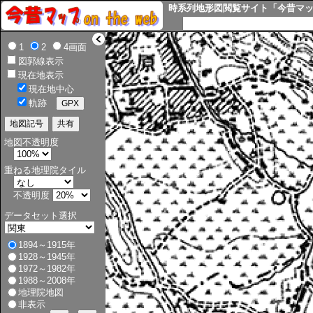
時系列地形図閲覧サイト「今昔マップ o
>
1
2
4画面
図郭線表示
現在地表示
現在地中心
軌跡
地図不透明度
重ねる地理院タイル
不透明度
データセット選択
1894～1915年
1928～1945年
1972～1982年
1988～2008年
地理院地図
非表示