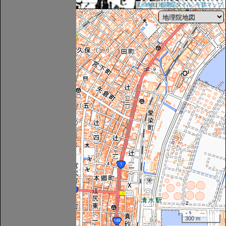
Leaflet
|
地理院タイル
,
今昔マップ
300 m