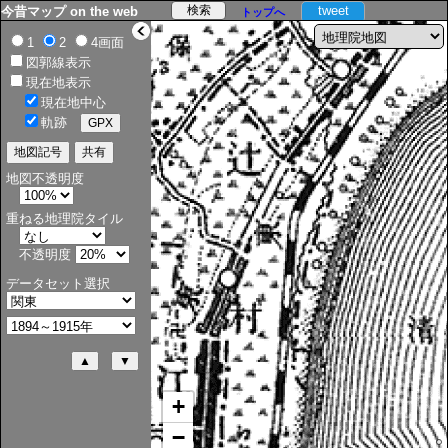
tweet
今昔マップ on the web
トップへ
>
1
2
4画面
図郭線表示
現在地表示
現在地中心
軌跡
地図不透明度
重ねる地理院タイル
不透明度
データセット選択
+
−