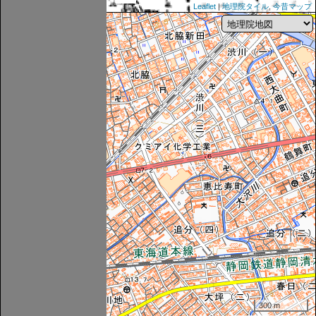
Leaflet
|
地理院タイル
,
今昔マップ
300 m