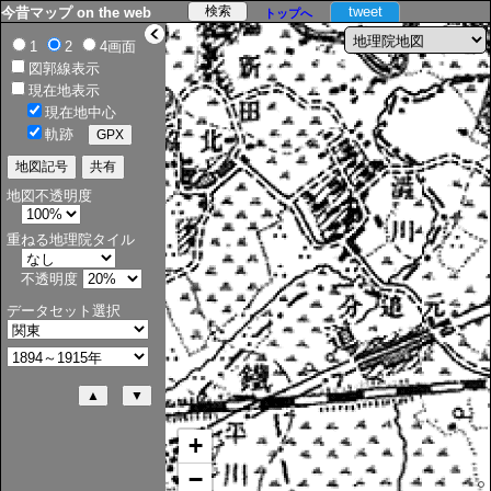
tweet
今昔マップ on the web
トップへ
>
1
2
4画面
図郭線表示
現在地表示
現在地中心
軌跡
地図不透明度
重ねる地理院タイル
不透明度
データセット選択
+
−