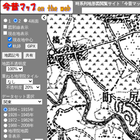
時系列地形図閲覧サイト「今昔マップ o
>
1
2
4画面
図郭線表示
現在地表示
現在地中心
軌跡
地図不透明度
重ねる地理院タイル
不透明度
データセット選択
1894～1915年
1928～1945年
1972～1982年
1988～2008年
地理院地図
非表示