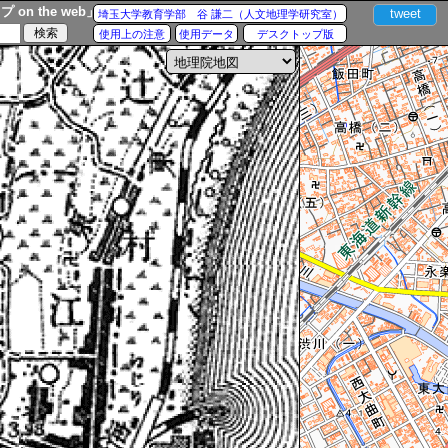
n the web」
tweet
埼玉大学教育学部 谷 謙二（人文地理学研究室）
使用上の注意
使用データ
デスクトップ版