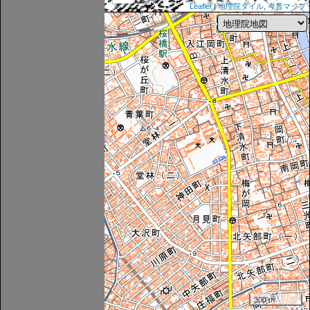
Leaflet
|
地理院タイル
,
今昔マップ
300 m