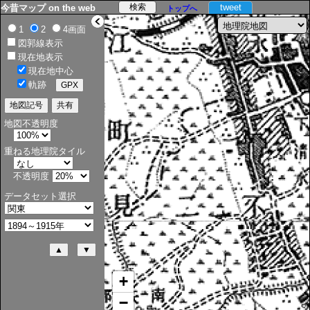
tweet
今昔マップ on the web
トップへ
>
1
2
4画面
図郭線表示
現在地表示
現在地中心
軌跡
地図不透明度
重ねる地理院タイル
不透明度
データセット選択
+
−