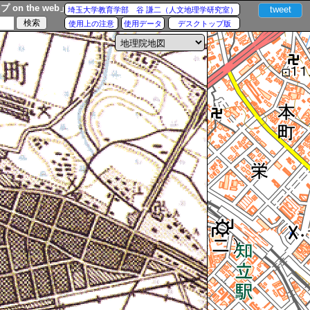
n the web」
tweet
埼玉大学教育学部 谷 謙二（人文地理学研究室）
使用上の注意
使用データ
デスクトップ版