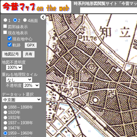
時系列地形図閲覧サイト「今昔マップ o
>
1
2
4画面
図郭線表示
現在地表示
現在地中心
軌跡
地図不透明度
重ねる地理院タイル
不透明度
データセット選択
1888～1898年
1920年
1932年
1937～1938年
1947年
1959～1960年