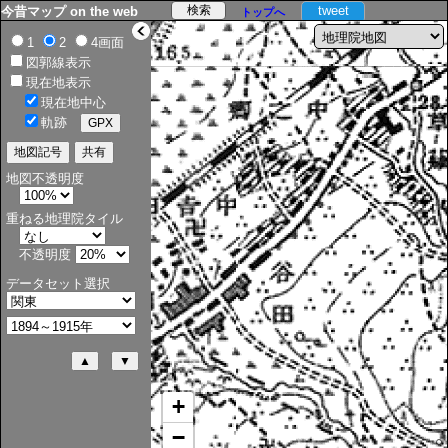
tweet
今昔マップ on the web
トップへ
>
1
2
4画面
図郭線表示
現在地表示
現在地中心
軌跡
地図不透明度
重ねる地理院タイル
不透明度
データセット選択
+
−