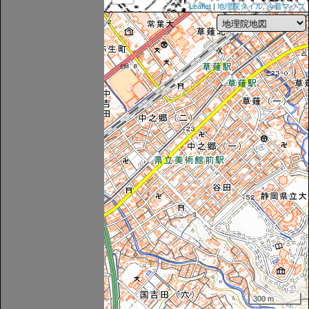
Leaflet
|
地理院タイル
,
今昔マップ
300 m