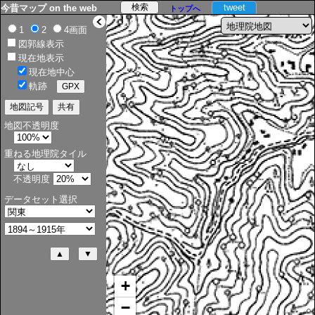
tweet
今昔マップ on the web
トップへ
>
1
2
4画面
図郭線表示
現在地表示
現在地中心
軌跡
地図不透明度
重ねる地理院タイル
不透明度
データセット選択
+
−