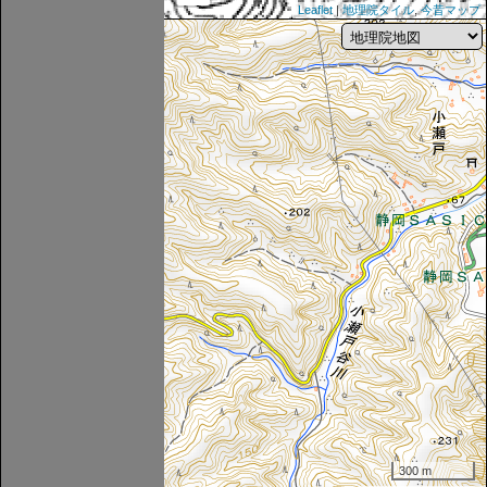
Leaflet
|
地理院タイル
,
今昔マップ
300 m