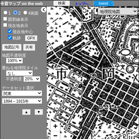
tweet
今昔マップ on the web
トップへ
>
1
2
4画面
図郭線表示
現在地表示
現在地中心
軌跡
地図不透明度
重ねる地理院タイル
不透明度
データセット選択
+
−