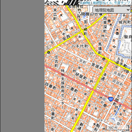
Leaflet
|
地理院タイル
,
今昔マップ
300 m