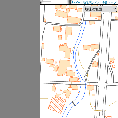
Leaflet
|
地理院タイル
,
今昔マップ
30 m