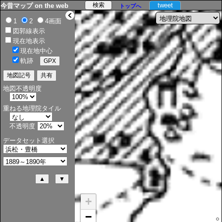
tweet
今昔マップ on the web
トップへ
>
1
2
4画面
図郭線表示
現在地表示
現在地中心
軌跡
地図不透明度
重ねる地理院タイル
不透明度
データセット選択
+
−