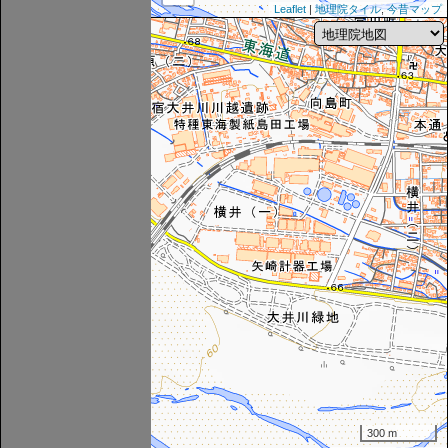
Leaflet
|
地理院タイル
,
今昔マップ
300 m