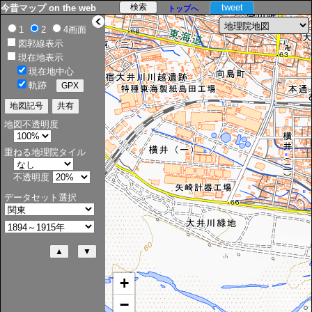
tweet
今昔マップ on the web
トップへ
>
1
2
4画面
図郭線表示
現在地表示
現在地中心
軌跡
地図不透明度
重ねる地理院タイル
不透明度
データセット選択
+
−