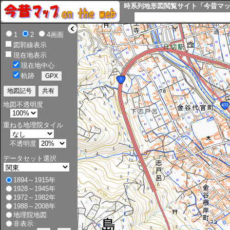
時系列地形図閲覧サイト「今昔マップ o
>
1
2
4画面
図郭線表示
現在地表示
現在地中心
軌跡
地図不透明度
重ねる地理院タイル
不透明度
データセット選択
1894～1915年
1928～1945年
1972～1982年
1988～2008年
地理院地図
非表示