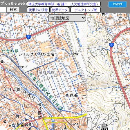
n the web」
tweet
埼玉大学教育学部 谷 謙二（人文地理学研究室）
使用上の注意
使用データ
デスクトップ版