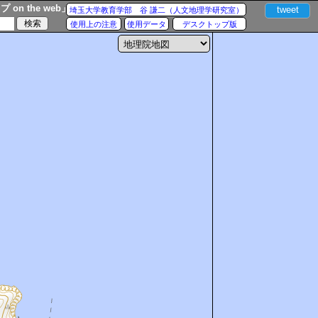
n the web」
tweet
埼玉大学教育学部 谷 謙二（人文地理学研究室）
使用上の注意
使用データ
デスクトップ版