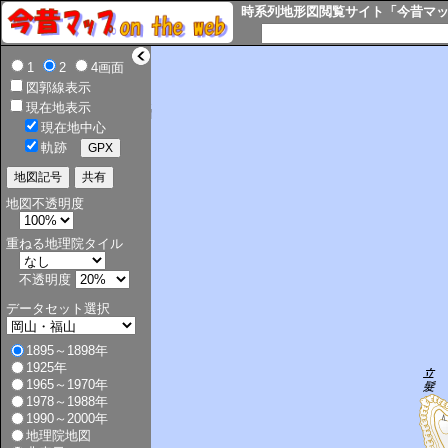
時系列地形図閲覧サイト「今昔マップ o
>
1
2
4画面
図郭線表示
現在地表示
現在地中心
軌跡
地図不透明度
重ねる地理院タイル
不透明度
データセット選択
1895～1898年
1925年
1965～1970年
1978～1988年
1990～2000年
地理院地図