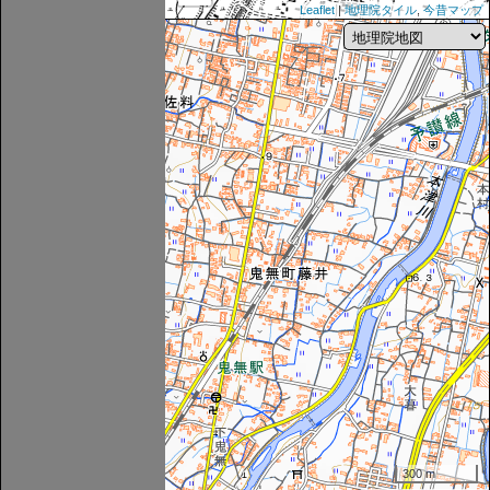
Leaflet
|
地理院タイル
,
今昔マップ
300 m