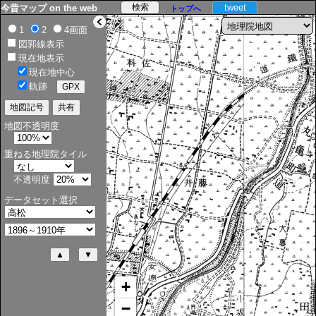
tweet
今昔マップ on the web
トップへ
>
1
2
4画面
図郭線表示
現在地表示
現在地中心
軌跡
地図不透明度
重ねる地理院タイル
不透明度
データセット選択
+
−