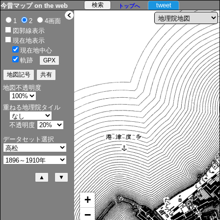
tweet
今昔マップ on the web
トップへ
>
1
2
4画面
図郭線表示
現在地表示
現在地中心
軌跡
地図不透明度
重ねる地理院タイル
不透明度
データセット選択
+
−