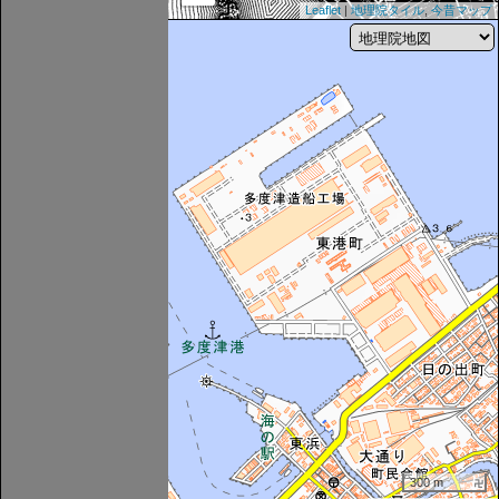
Leaflet
|
地理院タイル
,
今昔マップ
300 m