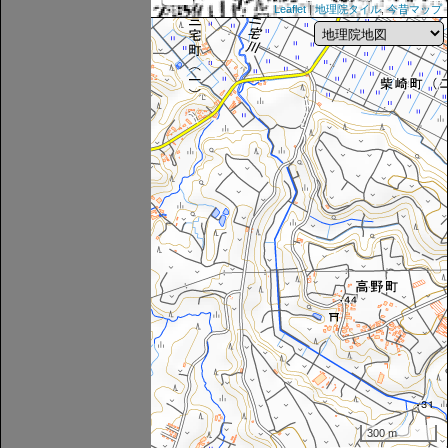
Leaflet
|
地理院タイル
,
今昔マップ
300 m