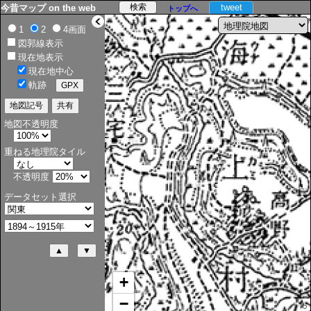
tweet
今昔マップ on the web
トップへ
>
1
2
4画面
図郭線表示
現在地表示
現在地中心
軌跡
地図不透明度
重ねる地理院タイル
不透明度
データセット選択
+
−