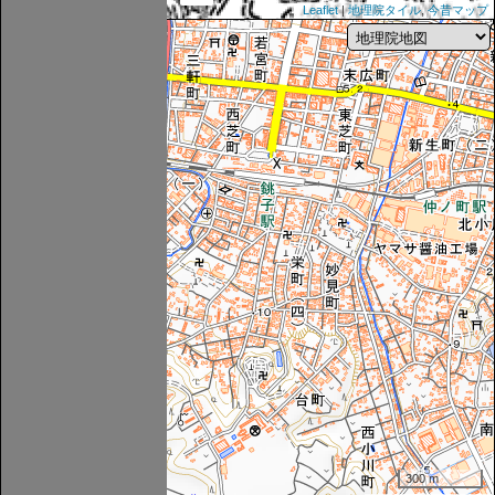
Leaflet
|
地理院タイル
,
今昔マップ
300 m