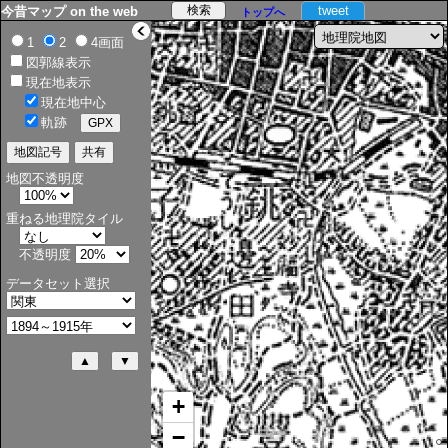
tweet
今昔マップ on the web
トップへ
>
1
2
4画面
図郭線表示
現在地表示
現在地中心
軌跡
地図不透明度
重ねる地理院タイル
不透明度
データセット選択
+
−