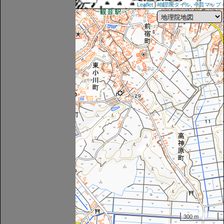
Leaflet
|
地理院タイル
,
今昔マップ
300 m