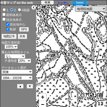
tweet
今昔マップ on the web
トップへ
>
1
2
4画面
図郭線表示
現在地表示
現在地中心
軌跡
地図不透明度
重ねる地理院タイル
不透明度
データセット選択
+
−