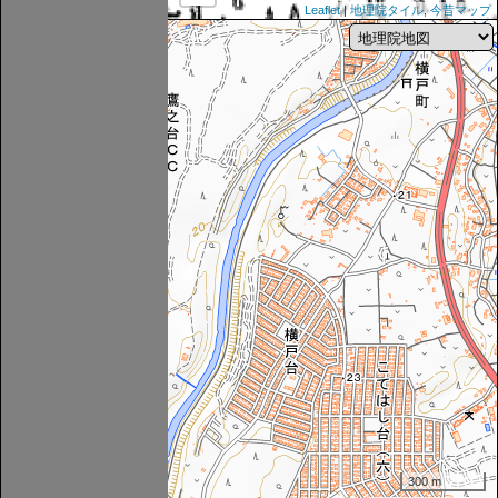
Leaflet
|
地理院タイル
,
今昔マップ
300 m