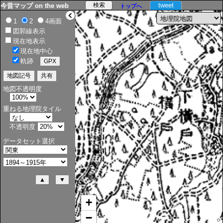
tweet
今昔マップ on the web
トップへ
>
1
2
4画面
図郭線表示
現在地表示
現在地中心
軌跡
地図不透明度
重ねる地理院タイル
不透明度
データセット選択
+
−