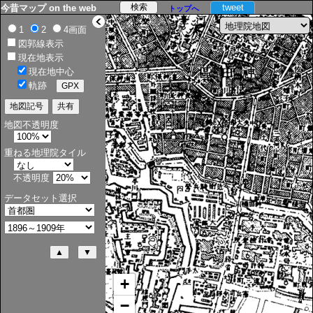
tweet
今昔マップ on the web
トップへ
>
1
2
4画面
図郭線表示
現在地表示
現在地中心
軌跡
地図不透明度
重ねる地理院タイル
不透明度
データセット選択
+
−