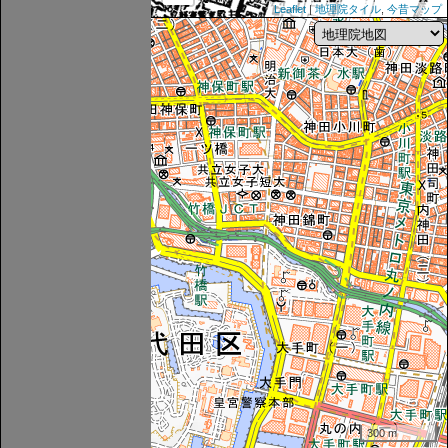
Leaflet
|
地理院タイル
,
今昔マップ
300 m