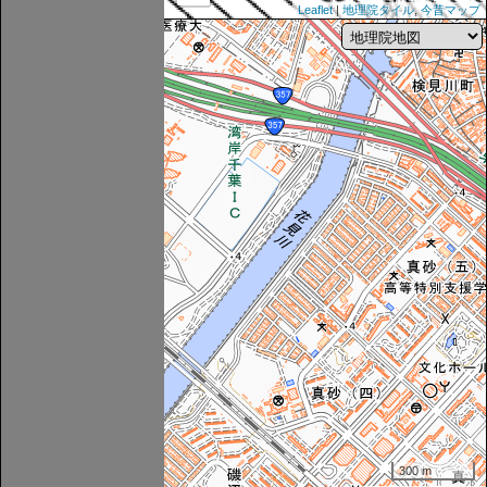
Leaflet
|
地理院タイル
,
今昔マップ
300 m