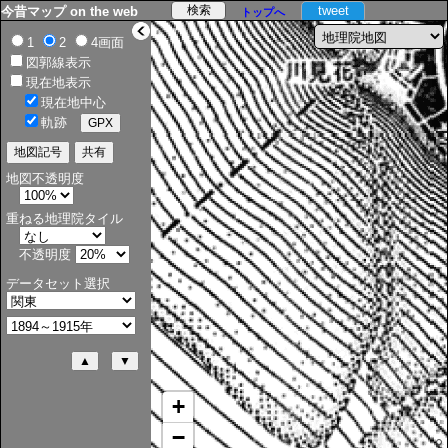
tweet
今昔マップ on the web
トップへ
>
1
2
4画面
図郭線表示
現在地表示
現在地中心
軌跡
地図不透明度
重ねる地理院タイル
不透明度
データセット選択
+
−