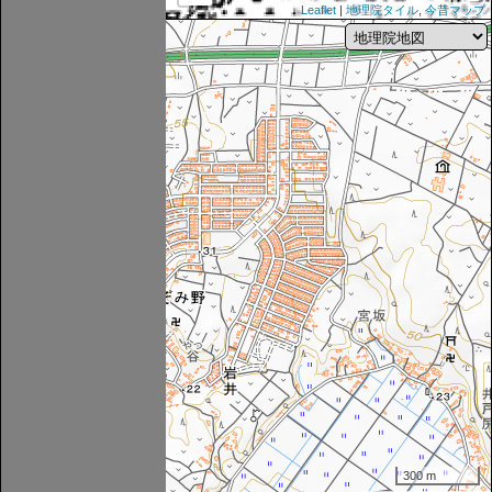
Leaflet
|
地理院タイル
,
今昔マップ
300 m