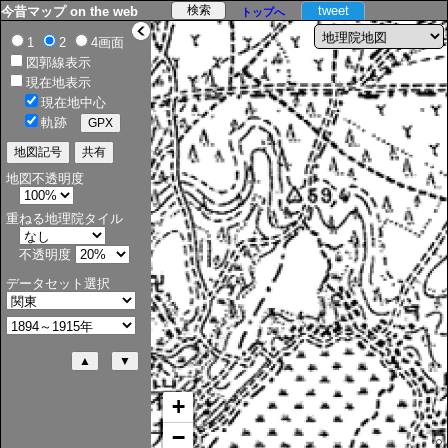
tweet
今昔マップ on the web
トップへ
>
1
2
4画面
図郭線表示
現在地表示
現在地中心
軌跡
地図不透明度
重ねる地理院タイル
不透明度
データセット選択
+
−