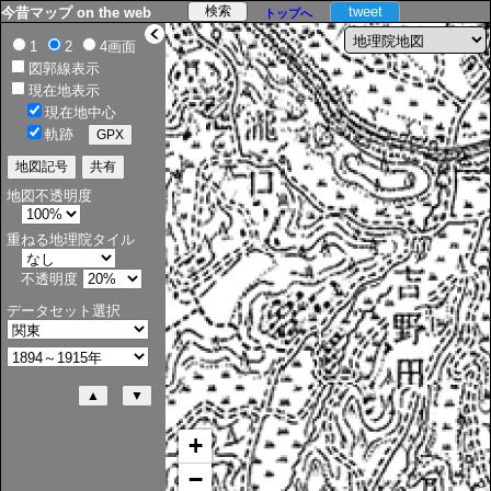
tweet
今昔マップ on the web
トップへ
>
1
2
4画面
図郭線表示
現在地表示
現在地中心
軌跡
地図不透明度
重ねる地理院タイル
不透明度
データセット選択
+
−