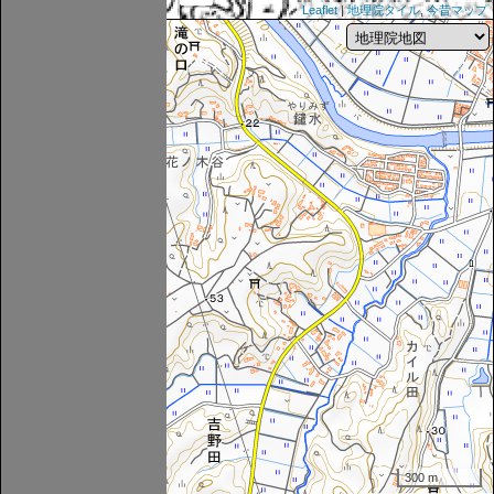
Leaflet
|
地理院タイル
,
今昔マップ
300 m