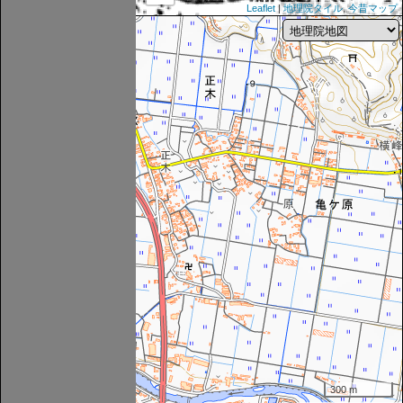
Leaflet
|
地理院タイル
,
今昔マップ
300 m