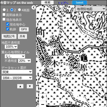
tweet
今昔マップ on the web
トップへ
>
1
2
4画面
図郭線表示
現在地表示
現在地中心
軌跡
地図不透明度
重ねる地理院タイル
不透明度
データセット選択
+
−