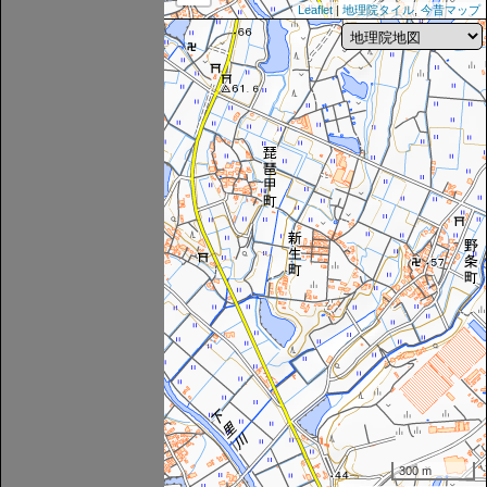
Leaflet
|
地理院タイル
,
今昔マップ
300 m