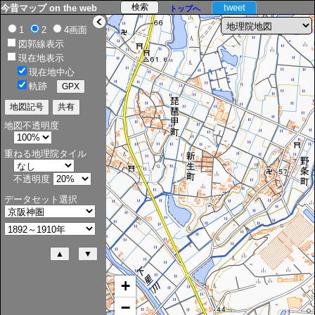
tweet
今昔マップ on the web
トップへ
>
1
2
4画面
図郭線表示
現在地表示
現在地中心
軌跡
地図不透明度
重ねる地理院タイル
不透明度
データセット選択
+
−