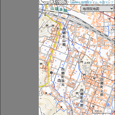
Leaflet
|
地理院タイル
,
今昔マップ
300 m