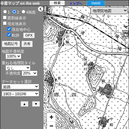
tweet
今昔マップ on the web
トップへ
>
1
2
4画面
図郭線表示
現在地表示
現在地中心
軌跡
地図不透明度
重ねる地理院タイル
不透明度
データセット選択
+
−