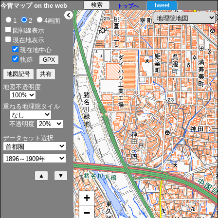
tweet
今昔マップ on the web
トップへ
>
1
2
4画面
図郭線表示
現在地表示
現在地中心
軌跡
地図不透明度
重ねる地理院タイル
不透明度
データセット選択
+
−