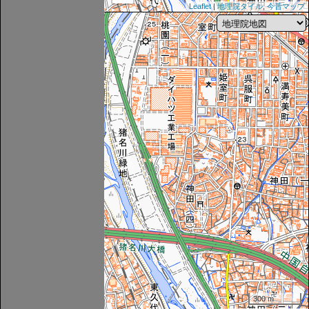
Leaflet
|
地理院タイル
,
今昔マップ
300 m